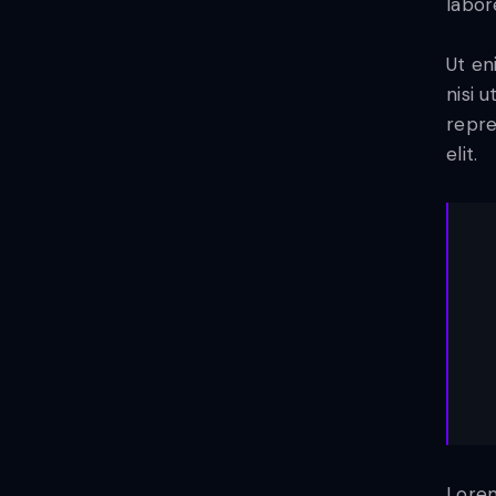
labor
Ut en
nisi 
repre
elit.
Lorem