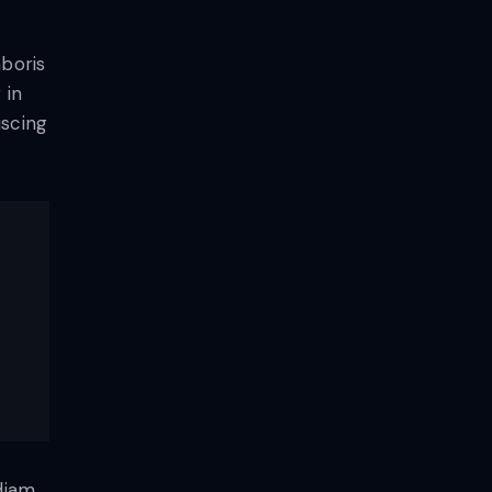
aboris
 in
iscing
diam