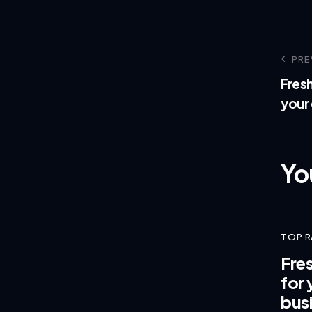
PRE
Fresh
your 
Yo
TOP 
Fre
for 
bus