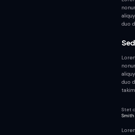
nonum
aliqu
duo d
Sed
Lorem
nonum
aliqu
duo d
takim
Stet 
Smith
Lorem