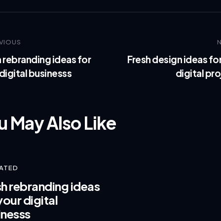
VIOUS
 rebranding ideas for
Fresh design ideas fo
digital businesss
digital pr
u May Also Like
RATED
sh rebranding ideas
your digital
inesss