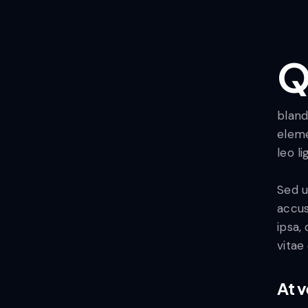
Qroin faucibus nec mauris a sodales, sed elemen
bland
eleme
leo l
Sed u
accus
ipsa,
vitae
At 