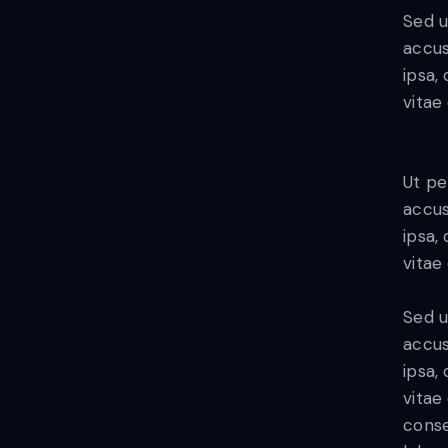
Sed u
accus
ipsa,
vitae 
Ut pe
accus
ipsa,
vitae
Sed u
accus
ipsa,
vitae
conse