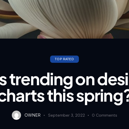
TOP RATED
 trending on des
charts this spring
OWNER
September 3, 2022
0
Comments