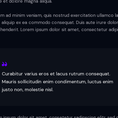
e et dolore magna aliqua.
im ad minim veniam, quis nostrud exercitation ullamco l
ut aliquip ex ea commodo consequat. Duis aute irure dolor
henderit. Lorem ipsum dolor sit amet, consectetur adip
Curabitur varius eros et lacus rutrum consequat.
Mauris sollicitudin enim condimentum, luctus enim
justo non, molestie nisl.
 ipsum dolor sit amet, consetetur sadipscing elitr, sed 