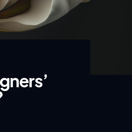
igners’
?