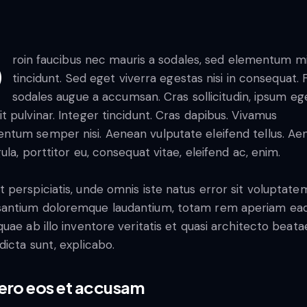
tum mi
tincidunt. Sed eget viverra egestas nisi in consequat.
sodales augue a accumsan. Cras sollicitudin, ipsum eg
it pulvinar. Integer tincidunt. Cras dapibus. Vivamus
ntum semper nisi. Aenean vulputate eleifend tellus. Ae
igula, porttitor eu, consequat vitae, eleifend ac, enim.
t perspiciatis, unde omnis iste natus error sit voluptate
antium doloremque laudantium, totam rem aperiam ea
 quae ab illo inventore veritatis et quasi architecto beata
 dicta sunt, explicabo.
vero eos et accusam