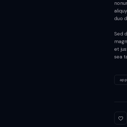
nonum
aliqu
duo d
Sed d
magna
et ju
sea t
ap